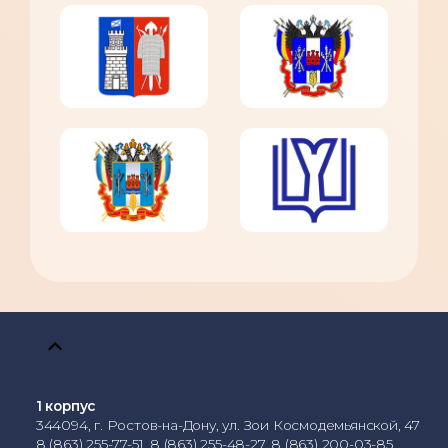
1 корпус
344094, г. Ростов-на-Дону, ул. Зои Космодемьянской, 47
8 (863) 255-77-51, 8 (863) 255-48-27, 8 (863) 200-03-85